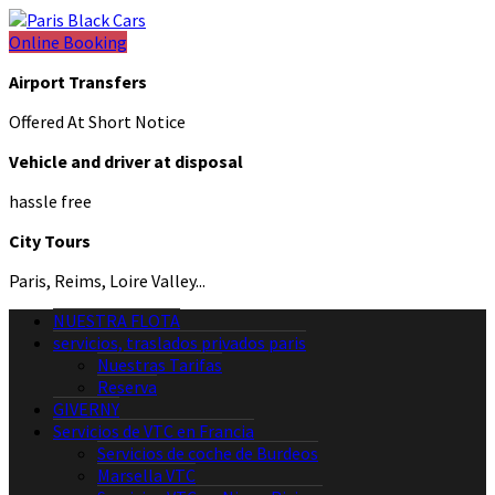
Online Booking
Airport Transfers
Offered At Short Notice
Vehicle and driver at disposal
hassle free
City Tours
Paris, Reims, Loire Valley...
NUESTRA FLOTA
servicios, traslados privados paris
Nuestras Tarifas
Reserva
GIVERNY
Servicios de VTC en Francia
Servicios de coche de Burdeos
Marsella VTC