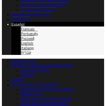
Servicios VTC en Niza y Riviera
Servicios VTC de Normandía
Servicios dVTC de Lyon
Reseñas Paris Black Cars
CONTACTO
Español
Français
Português
Русский
English
Italiano
עברית
NUESTRA FLOTA
SERVICIOS, TRASLADOS PRIVADOS PARIS
NUESTRAS TARIFAS
RESERVA
GIVERNY
SERVICIOS DE VTC EN FRANCIA
SERVICIOS DE COCHE DE BURDEOS
MARSELLA VTC
SERVICIOS VTC EN NIZA Y RIVIERA
SERVICIOS VTC DE NORMANDÍA