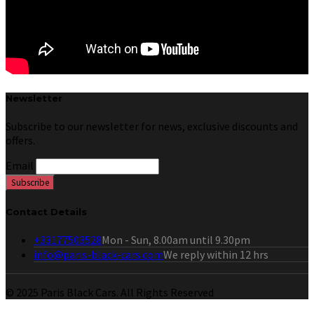
Newsletter
Subscribe to our newsletter for news, exclusive discounts and
offers.
Email
Contact Details
+33177503528
Mon - Sun, 8.00am until 9.30pm
info@paris-black-cars.com
We reply within 12 hrs
© 2025 Paris Black Cars. All Rights Reserved