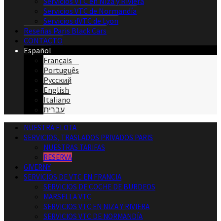
Servicios VTC en Niza y Riviera
Servicios VTC de Normandía
Servicios dVTC de Lyon
Reseñas Paris Black Cars
CONTACTO
Español
Français
Português
Русский
English
Italiano
עברית
NUESTRA FLOTA
SERVICIOS, TRASLADOS PRIVADOS PARIS
NUESTRAS TARIFAS
RESERVA
GIVERNY
SERVICIOS DE VTC EN FRANCIA
SERVICIOS DE COCHE DE BURDEOS
MARSELLA VTC
SERVICIOS VTC EN NIZA Y RIVIERA
SERVICIOS VTC DE NORMANDÍA