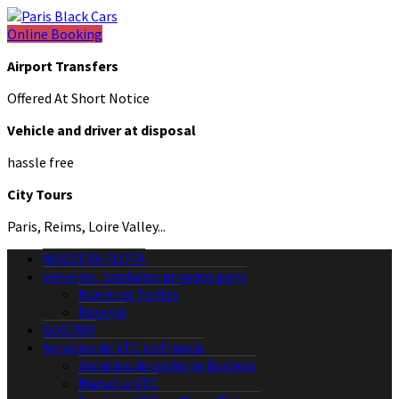
Online Booking
Airport Transfers
Offered At Short Notice
Vehicle and driver at disposal
hassle free
City Tours
Paris, Reims, Loire Valley...
NUESTRA FLOTA
servicios, traslados privados paris
Nuestras Tarifas
Reserva
GIVERNY
Servicios de VTC en Francia
Servicios de coche de Burdeos
Marsella VTC