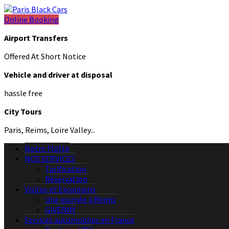
Online Booking
Airport Transfers
Offered At Short Notice
Vehicle and driver at disposal
hassle free
City Tours
Paris, Reims, Loire Valley...
Notre Flotte
NOS SERVICES
Tarification
Réservation
Visites et Excursions
Une journée à Reims
GIVERNY
Services automobiles en France