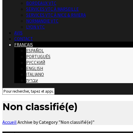
BORDEAUX VTC
SERVICES VTC À MARSEILLE
SERVICES VTC À NICE & RIVIERA
NORMANDIE VTC
LYON VTC
AVIS
CONTACT
FRANÇAIS
ESPAÑOL
PORTUGUÊS
РУССКИЙ
ENGLISH
ITALIANO
עברית
Non classifié(e)
Accueil
Archive by Category "Non classifié(e)"