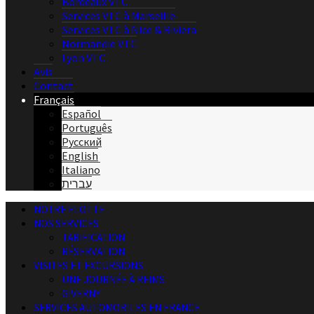
Bordeaux VTC
Services VTC à Marseille
Services VTC à Nice & Riviera
Normandie VTC
Lyon VTC
Avis
Contact
Français
Español
Português
Русский
English
Italiano
עברית
NOTRE FLOTTE
NOS SERVICES
TARIFICATION
RÉSERVATION
VISITES ET EXCURSIONS
UNE JOURNÉE À REIMS
GIVERNY
SERVICES AUTOMOBILES EN FRANCE