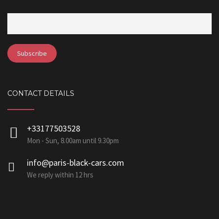
CONTACT DETAILS
+33177503528
Mon - Sun, 8.00am until 9.30pm
info@paris-black-cars.com
We reply within 12 hrs