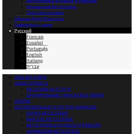
Автосервисы в Ницце и Ривьере
Нормандия Автосервис
Лион Автосервис
Обзоры Paris Black Cars
Свяжитесь с нами
Русский
Français
Español
Português
English
Italiano
עברית
НАШ АВТОПАРК
НАШИ СЕРВИСЫ
РАСЦЕНКИ НА УСЛУГИ
БРОНИРОВАНИЕ ТРАНСФЕРА В ПАРИЖ
GIVERNY
АВТОМОБИЛЬНЫЕ УСЛУГИ ВО ФРАНЦИИ
БОРДО АВТОСЕРВИС
МАРСЕЛЬ АВТОСЕРВИС
АВТОСЕРВИСЫ В НИЦЦЕ И РИВЬЕРЕ
НОРМАНДИЯ АВТОСЕРВИС