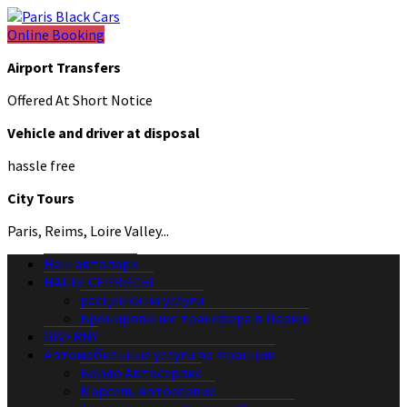
Online Booking
Airport Transfers
Offered At Short Notice
Vehicle and driver at disposal
hassle free
City Tours
Paris, Reims, Loire Valley...
Наш автопарк
НАШИ СЕРВИСЫ
расценки на услуги
Бронирование трансфера в Париж
GIVERNY
Автомобильные услуги во Франции
Бордо Автосервис
Марсель Автосервис