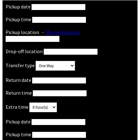
Pickup date
Pickup time
Pickup location
-
Use my location
Drop-off location
Transfer type
Return date
Return time
Extra time
Pickup date
Pickup time