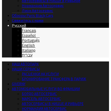
Автосервисы в Ницце и Ривьере
Нормандия Автосервис
Лион Автосервис
Обзоры Paris Black Cars
Свяжитесь с нами
Русский
Français
Español
Português
English
Italiano
עברית
НАШ АВТОПАРК
НАШИ СЕРВИСЫ
РАСЦЕНКИ НА УСЛУГИ
БРОНИРОВАНИЕ ТРАНСФЕРА В ПАРИЖ
GIVERNY
АВТОМОБИЛЬНЫЕ УСЛУГИ ВО ФРАНЦИИ
БОРДО АВТОСЕРВИС
МАРСЕЛЬ АВТОСЕРВИС
АВТОСЕРВИСЫ В НИЦЦЕ И РИВЬЕРЕ
НОРМАНДИЯ АВТОСЕРВИС