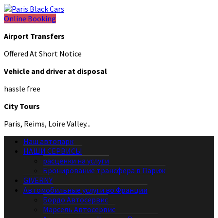
Online Booking
Airport Transfers
Offered At Short Notice
Vehicle and driver at disposal
hassle free
City Tours
Paris, Reims, Loire Valley...
Наш автопарк
НАШИ СЕРВИСЫ
расценки на услуги
Бронирование трансфера в Париж
GIVERNY
Автомобильные услуги во Франции
Бордо Автосервис
Марсель Автосервис