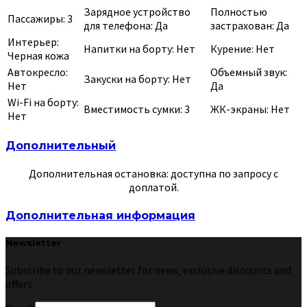
Зарядное устройство
Полностью
Пассажиры: 3
для телефона: Да
застрахован: Да
Интерьер:
Напитки на борту: Нет
Курение: Нет
Черная кожа
Автокресло:
Объемный звук:
Закуски на борту: Нет
Нет
Да
Wi-Fi на борту:
Вместимость сумки: 3
ЖК-экраны: Нет
Нет
Дополнительный
Дополнительная остановка: доступна по запросу с
доплатой.
Дополнительная информация
Newsletter
Subscribe to our newsletter for news, exclusive discounts and
offers.