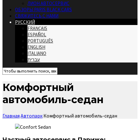
ЛИОН АВТОСЕРВИС
ОБЗОРЫ PARIS BLACK CARS
СВЯЖИТЕСЬ С НАМИ
РУССКИЙ
FRANÇAIS
ESPAÑOL
PORTUGUÊS
ENGLISH
ITALIANO
עברית
Комфортный
автомобиль-седан
Главная
Автопарк
Комфортный автомобиль-седан
Частный автосервис в Париже: