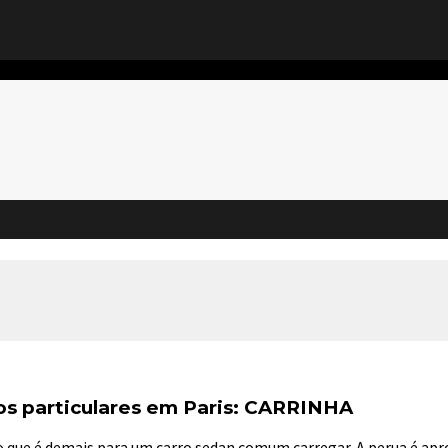
rros particulares em Paris: CARRINHA
 o que é demais para um carro sedan comum carregar. A perua é ap