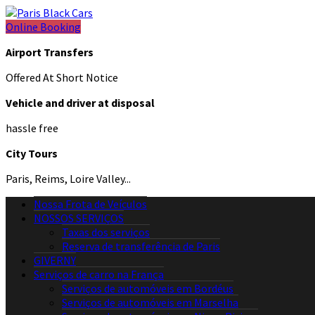
Online Booking
Airport Transfers
Offered At Short Notice
Vehicle and driver at disposal
hassle free
City Tours
Paris, Reims, Loire Valley...
Nossa Frota de Veículos
NOSSOS SERVIÇOS
Taxas dos serviços
Reserva de transferência de Paris
GIVERNY
Serviços de carro na França
Serviços de automóveis em Bordéus
Serviços de automóveis em Marselha