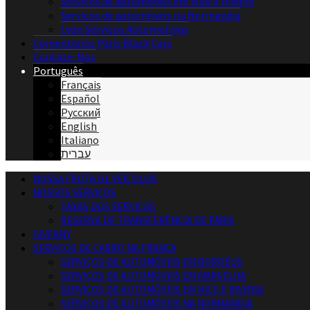
Serviços de automóveis em Nice e Riviera
Serviços de automóveis na Normandia
Lyon Serviços Automotivos
Comentarios Paris Black Cars
Contate-Nos
Português
Français
Español
Русский
English
Italiano
עברית
NOSSA FROTA DE VEÍCULOS
NOSSOS SERVIÇOS
TAXAS DOS SERVIÇOS
RESERVA DE TRANSFERÊNCIA DE PARIS
GIVERNY
SERVIÇOS DE CARRO NA FRANÇA
SERVIÇOS DE AUTOMÓVEIS EM BORDÉUS
SERVIÇOS DE AUTOMÓVEIS EM MARSELHA
SERVIÇOS DE AUTOMÓVEIS EM NICE E RIVIERA
SERVIÇOS DE AUTOMÓVEIS NA NORMANDIA