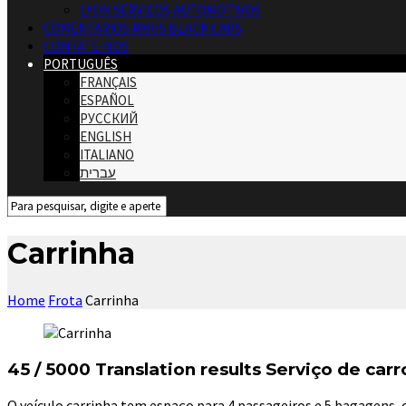
LYON SERVIÇOS AUTOMOTIVOS
COMENTARIOS PARIS BLACK CARS
CONTATE-NOS
PORTUGUÊS
FRANÇAIS
ESPAÑOL
РУССКИЙ
ENGLISH
ITALIANO
עברית
Carrinha
Home
Frota
Carrinha
45 / 5000 Translation results Serviço de ca
O veículo carrinha tem espaço para 4 passageiros e 5 bagagens,