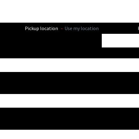
Pickup location
-
Use my location