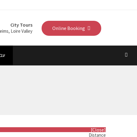
City Tours
Online Booking
eims, Loire Valley...
עבר
[Close]
Distance