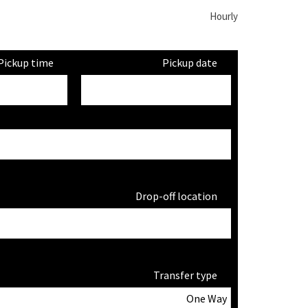
Hourly
Pickup time
Pickup date
Drop-off location
Transfer type