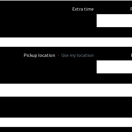
Extra time
Pickup location
-
Use my location